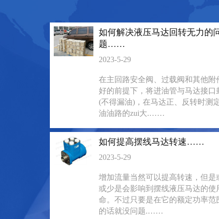
135-0638-
135-0
电话/微信：
电话/微信：
如何解决液压马达回转无力的
8161
8161
题……
2023-5-29
在主回路安全阀、过载阀和其他附
好的前提下，将进油管与马达接口
(不得漏油)，在马达正、反转时测
油油路的zui大.……
如何提高摆线马达转速……
2023-5-29
增加流量当然可以提高转速，但是
或少是会影响到摆线液压马达的使
BM6系列马达大方
BM5装载机
命。不过只要是在它的额定功率范
的话就没问题.……
135-0638-
135-0
电话/微信：
电话/微信：