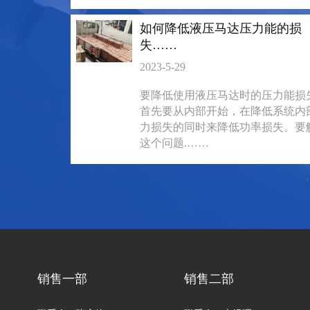
8161
8161
如何降低液压马达压力能的损
失……
2023-5-29
要降低使用液压马达时的压力能损
首先要从内部开始，在降低系统内
力损失的同时来降低功率损失。要
这个问题.……
BM3系列马达
BM2横油口
135-0638-
135-0
电话/微信：
电话/微信：
销售一部
销售二部
8161
8161