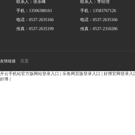
联系人：张永峰
联系人：李经理
手机：13506388161
手机：13583767126
电话：0537-2635166
电话：0537-2635166
传真：0537-2635199
传真：0537-2310286
友情链接
百度
开云手机站官方版网站登录入口
|
乐鱼网页版登录入口
|
好博官网登录入
好博
|
BMM侧油口系列马达
8Y系列马
135-0638-
135-0
电话/微信：
电话/微信：
8161
8161