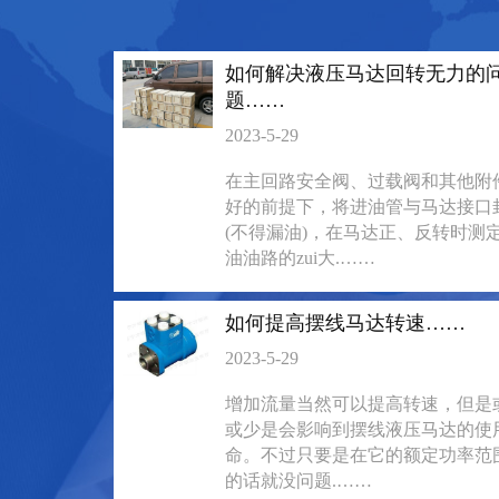
135-0638-
135-0
电话/微信：
电话/微信：
8161
8161
如何解决液压马达回转无力的
题……
2023-5-29
在主回路安全阀、过载阀和其他附
好的前提下，将进油管与马达接口
(不得漏油)，在马达正、反转时测
油油路的zui大.……
如何提高摆线马达转速……
2023-5-29
BM6系列马达大方
BM5装载机
增加流量当然可以提高转速，但是
或少是会影响到摆线液压马达的使
135-0638-
135-0
电话/微信：
电话/微信：
命。不过只要是在它的额定功率范
8161
8161
的话就没问题.……