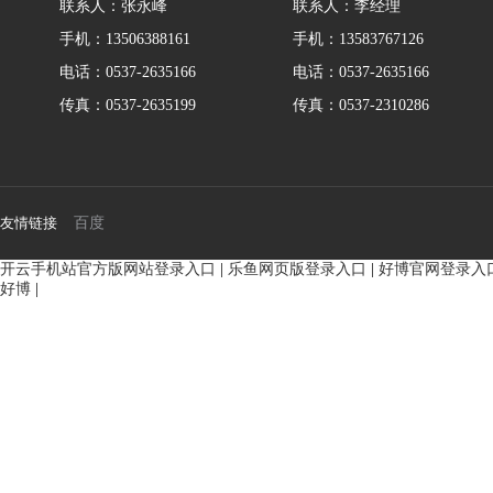
联系人：张永峰
联系人：李经理
手机：13506388161
手机：13583767126
电话：0537-2635166
电话：0537-2635166
传真：0537-2635199
传真：0537-2310286
友情链接
百度
开云手机站官方版网站登录入口
|
乐鱼网页版登录入口
|
好博官网登录入
好博
|
BMM侧油口系列马达
8Y系列马
135-0638-
135-0
电话/微信：
电话/微信：
8161
8161