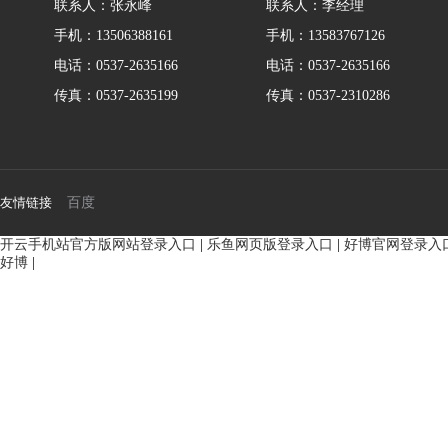
联系人：张永峰
联系人：李经理
手机：13506388161
手机：13583767126
电话：0537-2635166
电话：0537-2635166
传真：0537-2635199
传真：0537-2310286
友情链接
百度
开云手机站官方版网站登录入口
|
乐鱼网页版登录入口
|
好博官网登录入
好博
|
BMM侧油口系列马达
8Y系列马
135-0638-
135-0
电话/微信：
电话/微信：
8161
8161