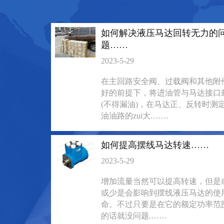
135-0638-
135-0
电话/微信：
电话/微信：
8161
8161
如何解决液压马达回转无力的
题……
2023-5-29
在主回路安全阀、过载阀和其他附
好的前提下，将进油管与马达接口
(不得漏油)，在马达正、反转时测
油油路的zui大.……
如何提高摆线马达转速……
2023-5-29
BM6系列马达大方
BM5装载机
增加流量当然可以提高转速，但是
或少是会影响到摆线液压马达的使
135-0638-
135-0
电话/微信：
电话/微信：
命。不过只要是在它的额定功率范
8161
8161
的话就没问题.……