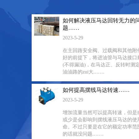
135-0638-
135-0
电话/微信：
电话/微信：
8161
8161
如何解决液压马达回转无力的
题……
2023-5-29
在主回路安全阀、过载阀和其他附
好的前提下，将进油管与马达接口
(不得漏油)，在马达正、反转时测
油油路的zui大.……
如何提高摆线马达转速……
2023-5-29
增加流量当然可以提高转速，但是
或少是会影响到摆线液压马达的使
BM6系列马达大方
BM5装载机
命。不过只要是在它的额定功率范
135-0638-
135-0
的话就没问题.……
电话/微信：
电话/微信：