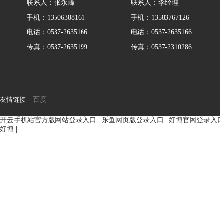
联系人：张永峰
联系人：李经理
手机：13506388161
手机：13583767126
电话：0537-2635166
电话：0537-2635166
传真：0537-2635199
传真：0537-2310286
友情链接
百度
开云手机站官方版网站登录入口
|
乐鱼网页版登录入口
|
好博官网登录入
好博
|
BMM侧油口系列马达
8Y系列马
135-0638-
135-0
电话/微信：
电话/微信：
8161
8161