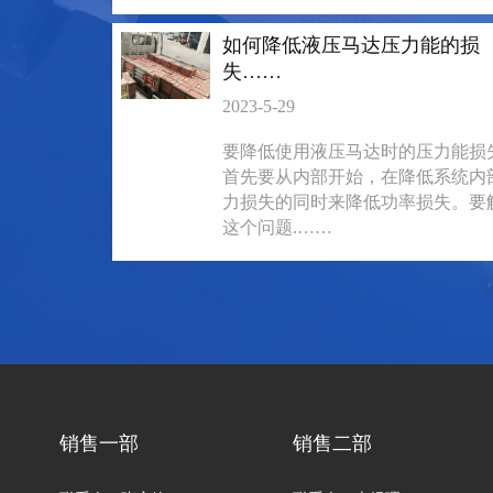
8161
8161
如何降低液压马达压力能的损
失……
2023-5-29
要降低使用液压马达时的压力能损
首先要从内部开始，在降低系统内
力损失的同时来降低功率损失。要
这个问题.……
BM3系列马达
BM2横油口
135-0638-
135-0
电话/微信：
电话/微信：
销售一部
销售二部
8161
8161