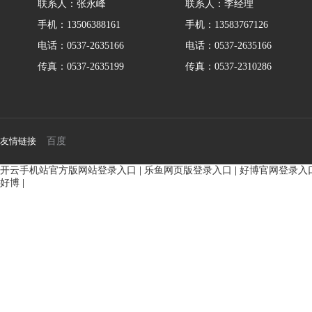
联系人：张永峰
联系人：李经理
手机：13506388161
手机：13583767126
电话：0537-2635166
电话：0537-2635166
传真：0537-2635199
传真：0537-2310286
友情链接
百度
开云手机站官方版网站登录入口
|
乐鱼网页版登录入口
|
好博官网登录入
好博
|
BMM侧油口系列马达
8Y系列马
135-0638-
135-0
电话/微信：
电话/微信：
8161
8161