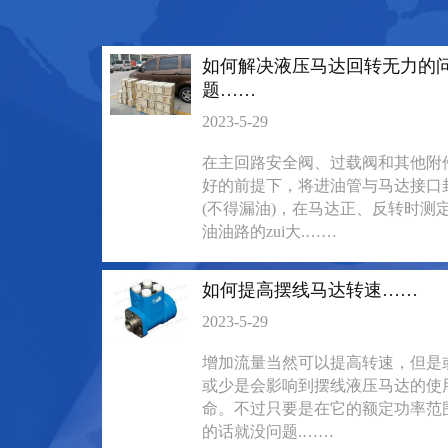
135-0638-
135-0
电话/微信：
电话/微信：
8161
8161
如何解决液压马达回转无力的
题……
2023-5-29
在主回路安全阀、过载阀和其他附
好的前提下，将进油管与马达接口
(不得漏油)，在马达正、反转时测
油油路的zui大.……
如何提高摆线马达转速……
2023-5-29
BM6系列马达大方
BM5装载机
增加流量当然可以提高转速，但是
或少是会影响到摆线液压马达的使
135-0638-
135-0
电话/微信：
电话/微信：
命。不过只要是在它的额定功率范
的话就没问题.……
8161
8161